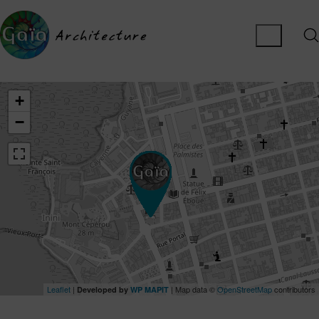
+
−
Leaflet
|
| Map data ©
OpenStreetMap
contributors
Developed by
WP MAPIT