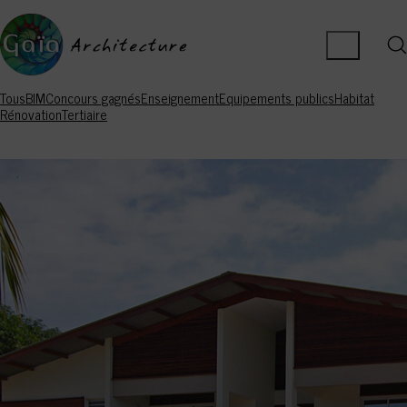
Tous
BIM
Concours gagnés
Enseignement
Equipements publics
Habitat
Rénovation
Tertiaire