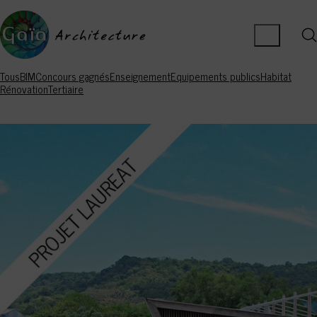
Tous
BIM
Concours gagnés
Enseignement
Equipements publics
Habitat
Rénovation
Tertiaire